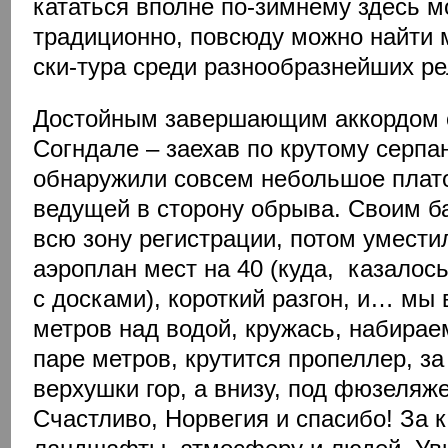
кататься вполне по-зимнему здесь м
традиционно, повсюду можно найти 
ски-тура среди разнообразнейших р
Достойным завершающим аккордом с
Согндале – заехав по крутому серпан
обнаружили совсем небольшое плато
ведущей в сторону обрыва. Своим б
всю зону регистрации, потом умест
аэроплан мест на 40 (куда, казалос
с досками), короткий разгон, и… мы 
метров над водой, кружась, набираем
паре метров, крутится пропеллер, з
верхушки гор, а внизу, под фюзеля
Счастливо, Норвегия и спасибо! За к