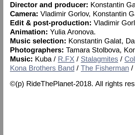
Director and producer:
Konstantin Ga
Camera:
Vladimir Gorlov, Konstantin G
Edit & post-production:
Vladimir Gorl
Animation:
Yulia Aronova.
Music selection:
Konstantin Galat, Da
Photographers:
Tamara Stolbova, Kons
Music:
Kuba /
R.FX
/
Stalagmites
/
Co
Kona Brothers Band
/
The Fisherman
©(p) RideThePlanet-2018. All rights re