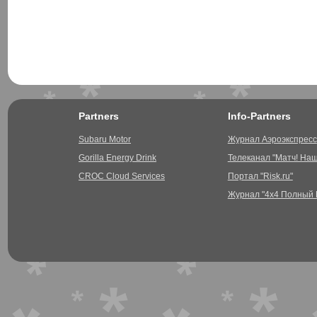
Partners
Info-Partners
Subaru Motor
Журнал Аэроэкспресс
Gorilla Energy Drink
Телеканал "Матч! На
CROC Cloud Services
Портал "Risk.ru"
Журнал "4х4 Полный 