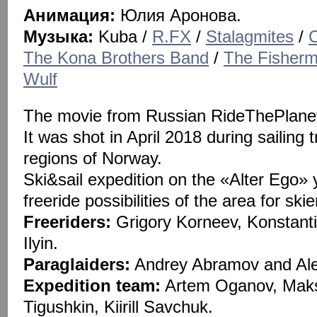
Анимация:
Юлия Аронова.
Музыка:
Kuba /
R.FX
/
Stalagmites
/
The Kona Brothers Band
/
The Fisher
Wulf
The movie from Russian RideThePlanet 
It was shot in April 2018 during sailing t
regions of Norway.
Ski&sail expedition on the «Alter Ego» 
freeride possibilities of the area for s
Freeriders:
Grigory Korneev, Konstanti
Ilyin.
Paraglaiders:
Andrey Abramov and Al
Expedition team:
Artem Oganov, Maksi
Tigushkin, Kiirill Savchuk.