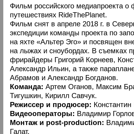
Фильм российского медиапроекта о 
путешествиях RideThePlanet.
Фильм снят в апреле 2018 г. в Севе
экспедиции команды проекта по зап
на яхте «Альтер Эго» и посвящен в
на лыжах и сноубордах. В съемках п
фрирайдеры Григорий Корнеев, Конс
Александр Ильин, а также параплан
Абрамов и Александр Богданов.
Команда:
Артем Оганов, Максим Бр
Тигушкин, Кирилл Савчук.
Режиссер и продюсер:
Константин 
Видеооператоры:
Владимир Горлов 
Монтаж и post-production:
Владими
Галат.