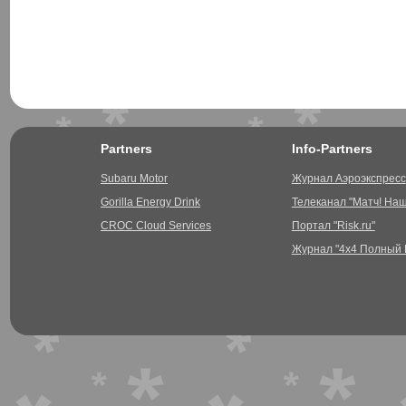
Partners
Info-Partners
Subaru Motor
Журнал Аэроэкспресс
Gorilla Energy Drink
Телеканал "Матч! На
CROC Cloud Services
Портал "Risk.ru"
Журнал "4х4 Полный 